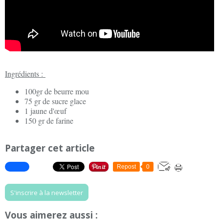
Ingrédients :
100gr de beurre mou
75 gr de sucre glace
1 jaune d'œuf
150 gr de farine
Partager cet article
Repost
0
S'inscrire à la newsletter
Vous aimerez aussi :