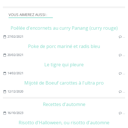
VOUS AIMEREZ AUSSI :
Poêlée d'encornets au curry Panang (curry rouge)
27/02/2021
…
Poke de porc mariné et radis bleu
20/02/2021
…
Le tigre qui pleure
14/02/2021
…
Mijoté de Boeuf carottes à l'ultra pro
12/12/2020
…
Recettes d'automne
16/10/2023
…
Risotto d'Halloween, ou risotto d'automne