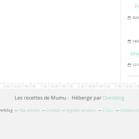
P
20/0
14/0
Mij
12/1
Les recettes de Mumu - Hébergé par
Overblog
verblog
Top articles
Contact
Signaler un abus
C.G.U.
Cookies et