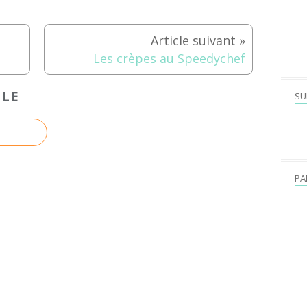
Les crèpes au Speedychef
CLE
SU
PA