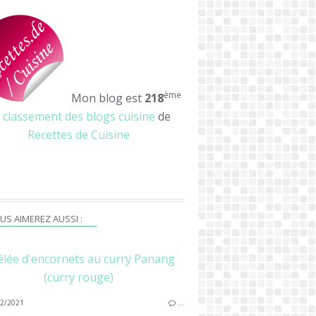
ème
Mon blog est
218
u
classement des blogs cuisine
de
Recettes de Cuisine
US AIMEREZ AUSSI :
lée d'encornets au curry Panang
(curry rouge)
2/2021
…