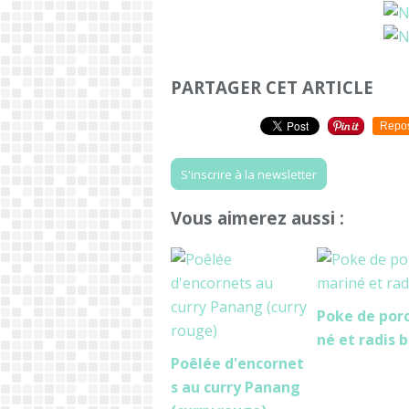
PARTAGER CET ARTICLE
Repo
S'inscrire à la newsletter
Vous aimerez aussi :
Poke de por
né et radis 
Poêlée d'encornet
s au curry Panang