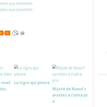
st
0
c mari
Le tigre qui pleure
bleu
Mijoté de Boeuf c
arottes à l'ultra pr
o