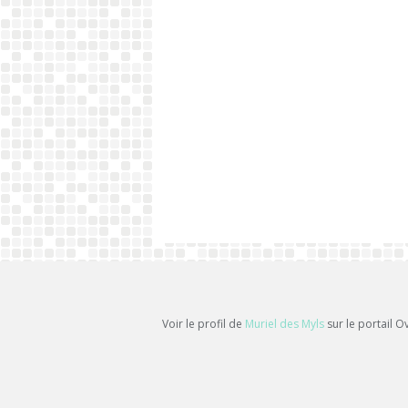
Voir le profil de
Muriel des Myls
sur le portail O