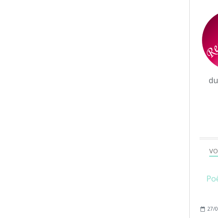
d
VO
Poê
27/0