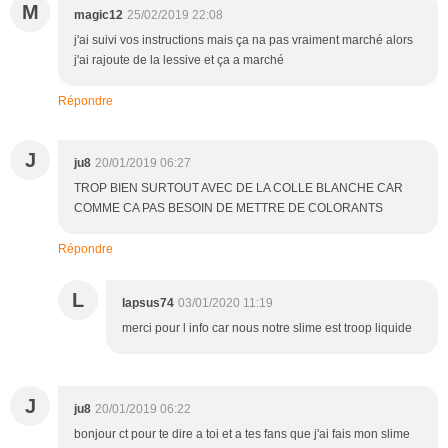
M
magic12
25/02/2019 22:08
j'ai suivi vos instructions mais ça na pas vraiment marché alors
j'ai rajoute de la lessive et ça a marché
Répondre
J
ju8
20/01/2019 06:27
TROP BIEN SURTOUT AVEC DE LA COLLE BLANCHE CAR
COMME CA PAS BESOIN DE METTRE DE COLORANTS
Répondre
L
lapsus74
03/01/2020 11:19
merci pour l info car nous notre slime est troop liquide
J
ju8
20/01/2019 06:22
bonjour ct pour te dire a toi et a tes fans que j'ai fais mon slime