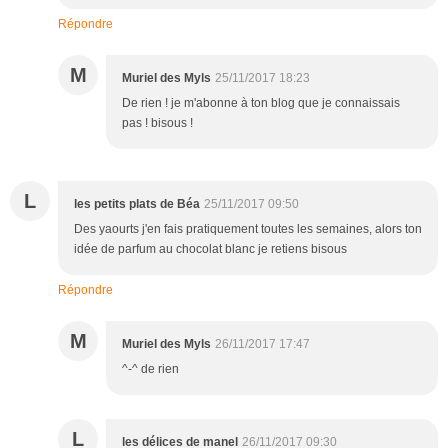
Répondre
M
Muriel des Myls
25/11/2017 18:23
De rien ! je m'abonne à ton blog que je connaissais
pas ! bisous !
L
les petits plats de Béa
25/11/2017 09:50
Des yaourts j'en fais pratiquement toutes les semaines, alors ton
idée de parfum au chocolat blanc je retiens bisous
Répondre
M
Muriel des Myls
26/11/2017 17:47
^-^ de rien
L
les délices de manel
26/11/2017 09:30