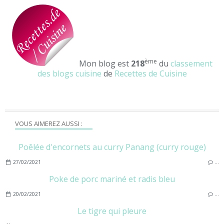
ème
Mon blog est
218
du
classement
des blogs cuisine
de
Recettes de Cuisine
VOUS AIMEREZ AUSSI :
Poêlée d'encornets au curry Panang (curry rouge)
27/02/2021
…
Poke de porc mariné et radis bleu
20/02/2021
…
Le tigre qui pleure