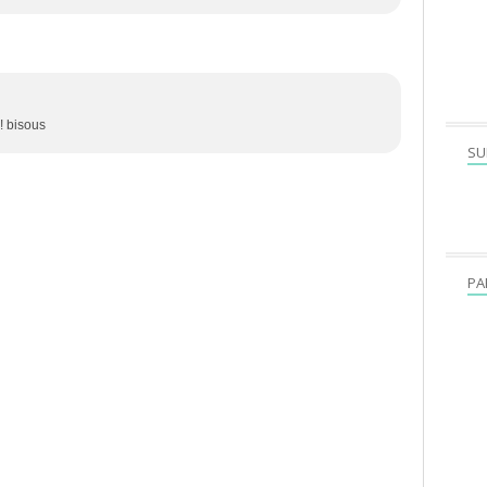
! bisous
SU
PA