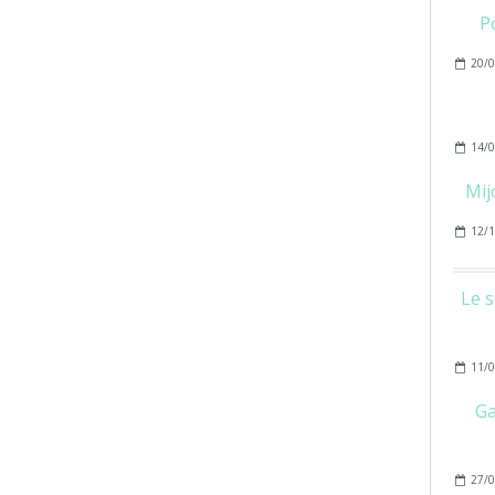
P
20/0
14/0
Mij
12/1
Le s
11/0
Ga
27/0