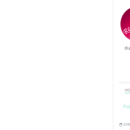
d
VO
Poê
27/0