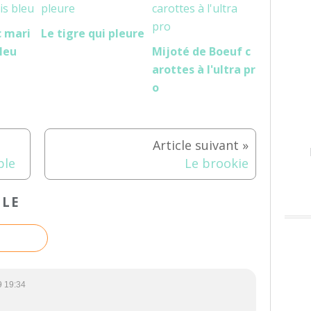
c mari
Le tigre qui pleure
bleu
Mijoté de Boeuf c
arottes à l'ultra pr
o
ble
Le brookie
CLE
9 19:34