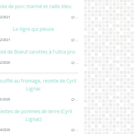
oke de porc mariné et radis bleu
2/2021
…
Le tigre qui pleure
2/2021
…
oté de Boeuf carottes à l'ultra pro
2/2020
…
oufflé au fromage, recette de Cyril
Lignac
5/2020
…
lettes de pommes de terre (Cyril
Lignac)
4/2020
…