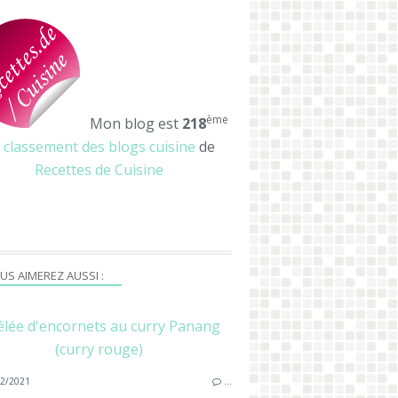
ème
Mon blog est
218
u
classement des blogs cuisine
de
Recettes de Cuisine
US AIMEREZ AUSSI :
lée d'encornets au curry Panang
(curry rouge)
2/2021
…