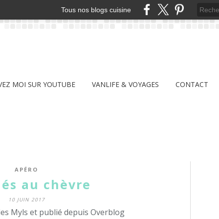
Tous nos blogs cuisine
VEZ MOI SUR YOUTUBE
VANLIFE & VOYAGES
CONTACT
APÉRO
és au chèvre
10 JUIN 2017
des Myls et publié depuis Overblog