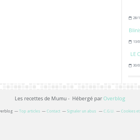
28/1
Blin
13/0
LE 
30/0
Les recettes de Mumu - Hébergé par
Overblog
verblog
Top articles
Contact
Signaler un abus
C.G.U.
Cookies et