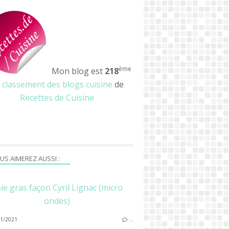
ème
Mon blog est
218
u
classement des blogs cuisine
de
Recettes de Cuisine
US AIMEREZ AUSSI :
ie gras façon Cyril Lignac (micro
ondes)
1/2021
…