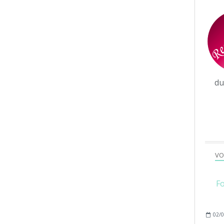
d
VO
Fo
02/0