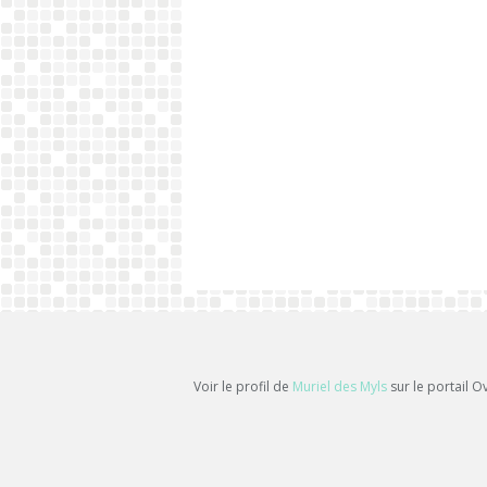
Voir le profil de
Muriel des Myls
sur le portail O