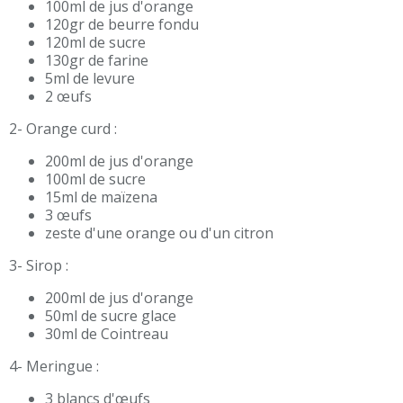
100ml de jus d'orange
120gr de beurre fondu
120ml de sucre
130gr de farine
5ml de levure
2 œufs
2- Orange curd :
200ml de jus d'orange
100ml de sucre
15ml de maïzena
3 œufs
zeste d'une orange ou d'un citron
3- Sirop :
200ml de jus d'orange
50ml de sucre glace
30ml de Cointreau
4- Meringue :
3 blancs d'œufs