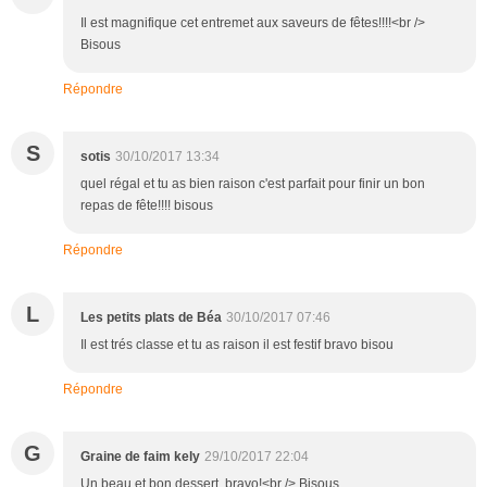
Il est magnifique cet entremet aux saveurs de fêtes!!!!<br />
Bisous
Répondre
S
sotis
30/10/2017 13:34
quel régal et tu as bien raison c'est parfait pour finir un bon
repas de fête!!!! bisous
Répondre
L
Les petits plats de Béa
30/10/2017 07:46
Il est trés classe et tu as raison il est festif bravo bisou
Répondre
G
Graine de faim kely
29/10/2017 22:04
Un beau et bon dessert, bravo!<br /> Bisous