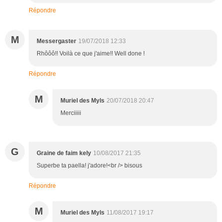
Répondre
M
Messergaster
19/07/2018 12:33
Rhôôô!! Voilà ce que j'aime!! Well done !
Répondre
M
Muriel des Myls
20/07/2018 20:47
Merciiiii
G
Graine de faim kely
10/08/2017 21:35
Superbe ta paella! j'adore!<br /> bisous
Répondre
M
Muriel des Myls
11/08/2017 19:17