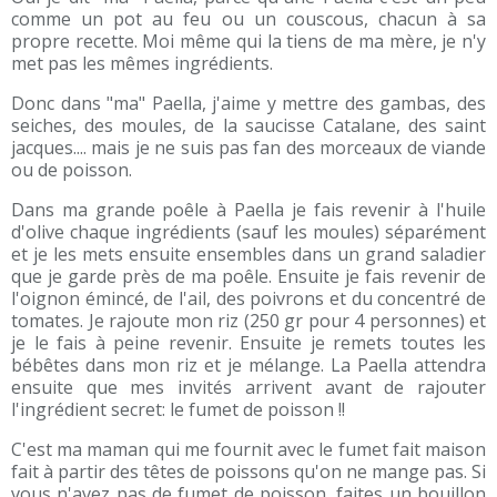
comme un pot au feu ou un couscous, chacun à sa
propre recette. Moi même qui la tiens de ma mère, je n'y
met pas les mêmes ingrédients.
Donc dans "ma" Paella, j'aime y mettre des gambas, des
seiches, des moules, de la saucisse Catalane, des saint
jacques.... mais je ne suis pas fan des morceaux de viande
ou de poisson.
Dans ma grande poêle à Paella je fais revenir à l'huile
d'olive chaque ingrédients (sauf les moules) séparément
et je les mets ensuite ensembles dans un grand saladier
que je garde près de ma poêle. Ensuite je fais revenir de
l'oignon émincé, de l'ail, des poivrons et du concentré de
tomates. Je rajoute mon riz (250 gr pour 4 personnes) et
je le fais à peine revenir. Ensuite je remets toutes les
bébêtes dans mon riz et je mélange. La Paella attendra
ensuite que mes invités arrivent avant de rajouter
l'ingrédient secret: le fumet de poisson !!
C'est ma maman qui me fournit avec le fumet fait maison
fait à partir des têtes de poissons qu'on ne mange pas. Si
vous n'avez pas de fumet de poisson, faites un bouillon