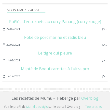
VOUS AIMEREZ AUSSI :
Poêlée d'encornets au curry Panang (curry rouge)
27/02/2021
…
Poke de porc mariné et radis bleu
20/02/2021
…
Le tigre qui pleure
14/02/2021
…
Mijoté de Boeuf carottes à l'ultra pro
12/12/2020
…
Les recettes de Mumu - Hébergé par
Overblog
Voir le profil de
Muriel des Myls
sur le portail Overblog
Top articles