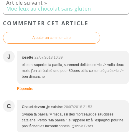
Moelleux au chocolat sans gluten
COMMENTER CET ARTICLE
Ajouter un commentaire
J
josette
22/07/2018 10:39
elle est superbe ta paella, surement délicieuse!<br /> voila deux
mois, j'en ai réalisé une pour 80pers et ils ce sont régalés!<br />
bon dimanche
Répondre
C
Chaud devant ,je cuisine
20/07/2018 21:53
Sympa ta paella j'y met aussi des morceaux de saucisses
catalane !Perso "Ma paella " je l'appelle riz à l'espagnol pour ne
pas fâcher les inconditionnels . ;)<br /> Bises