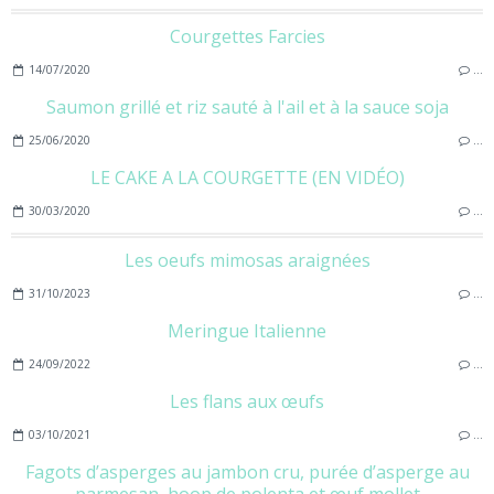
Courgettes Farcies
14/07/2020
…
Saumon grillé et riz sauté à l'ail et à la sauce soja
25/06/2020
…
LE CAKE A LA COURGETTE (EN VIDÉO)
30/03/2020
…
Les oeufs mimosas araignées
31/10/2023
…
Meringue Italienne
24/09/2022
…
Les flans aux œufs
03/10/2021
…
Fagots d’asperges au jambon cru, purée d’asperge au
parmesan, hoop de polenta et œuf mollet