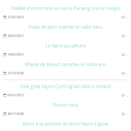
Poêlée d'encornets au curry Panang (curry rouge)
27/02/2021
…
Poke de porc mariné et radis bleu
20/02/2021
…
Le tigre qui pleure
14/02/2021
…
Mijoté de Boeuf carottes à l'ultra pro
12/12/2020
…
Foie gras façon Cyril Lignac (micro ondes)
02/01/2021
…
Punch coco
28/11/2020
…
Blinis à la pomme de terre façon Lignac