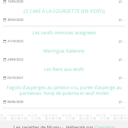
13/05/2020
…
LE CAKE A LA COURGETTE (EN VIDÉO)
30/03/2020
…
Les oeufs mimosas araignées
31/10/2023
…
Meringue Italienne
24/09/2022
…
Les flans aux œufs
03/10/2021
…
Fagots d’asperges au jambon cru, purée d’asperge au
parmesan, hoop de polenta et œuf mollet
06/06/2020
…
Les recettes de Mumu - Hébergé par
Overblog