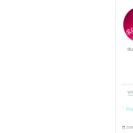
d
VO
Poê
27/0