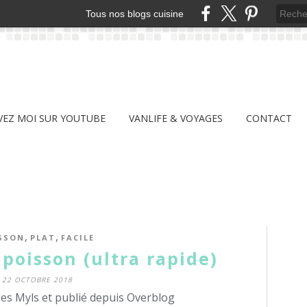
Tous nos blogs cuisine
VEZ MOI SUR YOUTUBE
VANLIFE & VOYAGES
CONTACT
,
,
SSON
PLAT
FACILE
poisson (ultra rapide)
22 OCTOBRE 2018
des Myls et publié depuis Overblog