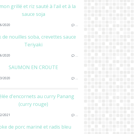
on grillé et riz sauté à l'ail et à la
sauce soja
6/2020
…
 de nouilles soba, crevettes sauce
Teriyaki
6/2020
…
SAUMON EN CROUTE
3/2020
…
lée d'encornets au curry Panang
(curry rouge)
2/2021
…
oke de porc mariné et radis bleu