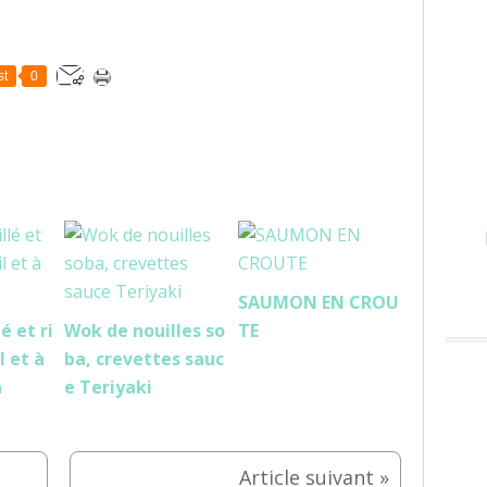
st
0
SAUMON EN CROU
é et ri
Wok de nouilles so
TE
l et à
ba, crevettes sauc
a
e Teriyaki