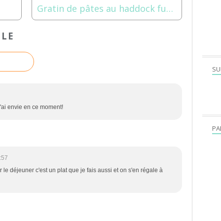
Gratin de pâtes au haddock fumé
CLE
SU
t j'ai envie en ce moment!
PA
:57
 le déjeuner c'est un plat que je fais aussi et on s'en régale à