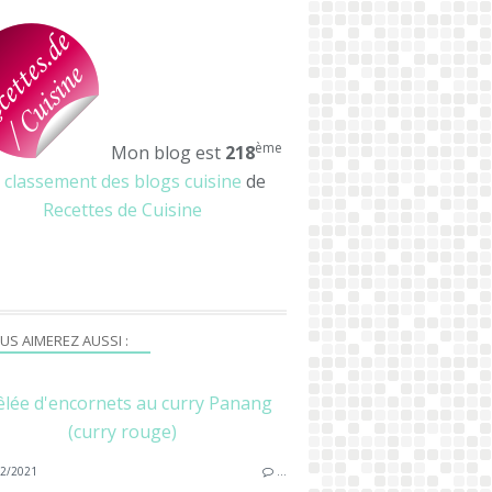
ème
Mon blog est
218
u
classement des blogs cuisine
de
Recettes de Cuisine
US AIMEREZ AUSSI :
lée d'encornets au curry Panang
(curry rouge)
2/2021
…