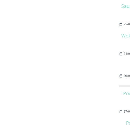
Saum
25/0
Wok
21/0
20/0
Poê
27/0
P