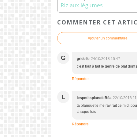
Riz aux légumes
COMMENTER CET ARTI
Ajouter un commentaire
G
gridelle
24/10/2018 15:47
c'est tout à fait le genre de plat don
Répondre
L
lespetitsplatsdeBéa
22/10/2018 11
ta blanquette me ravirait ce midi pour
chaque fois
Répondre