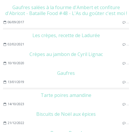
Gaufres salées à la fourme d'Ambert et confiture
d'Abricot - Bataille Food #48 - L'As du goûter c'est moi !
06/09/2017
…
Les crèpes, recette de Ladurée
02/02/2021
…
Crèpes au jambon de Cyril Lignac
10/10/2020
…
Gaufres
13/01/2019
…
Tarte poires amandine
14/10/2023
…
Biscuits de Noël aux épices
21/12/2022
…