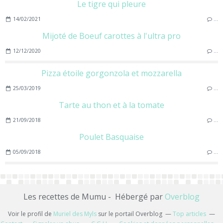
Le tigre qui pleure
14/02/2021
…
Mijoté de Boeuf carottes à l'ultra pro
12/12/2020
…
Pizza étoile gorgonzola et mozzarella
25/03/2019
…
Tarte au thon et à la tomate
21/09/2018
…
Poulet Basquaise
05/09/2018
…
Les recettes de Mumu - Hébergé par
Overblog
Voir le profil de
Muriel des Myls
sur le portail Overblog
Top articles