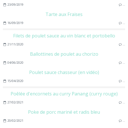
23/09/2019
…
Tarte aux Fraises
16/09/2019
…
Filets de poulet sauce au vin blanc et portobello
21/11/2020
…
Ballottines de poulet au chorizo
04/06/2020
…
Poulet sauce chasseur (en vidéo)
15/04/2020
…
Poêlée d'encornets au curry Panang (curry rouge)
27/02/2021
…
Poke de porc mariné et radis bleu
20/02/2021
…