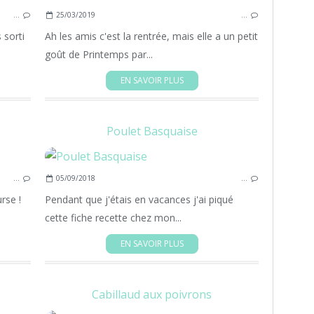
…
25/03/2019
…
VOLAILLE
PLAT
 sorti
Ah les amis c'est la rentrée, mais elle a un petit
TOMATES
goût de Printemps par...
EN SAVOIR PLUS
Poulet Basquaise
TARTE
…
05/09/2018
…
TOMATES
FACILE
rse !
Pendant que j'étais en vacances j'ai piqué
LÉGUMES
cette fiche recette chez mon...
PLAT
EN SAVOIR PLUS
Cabillaud aux poivrons