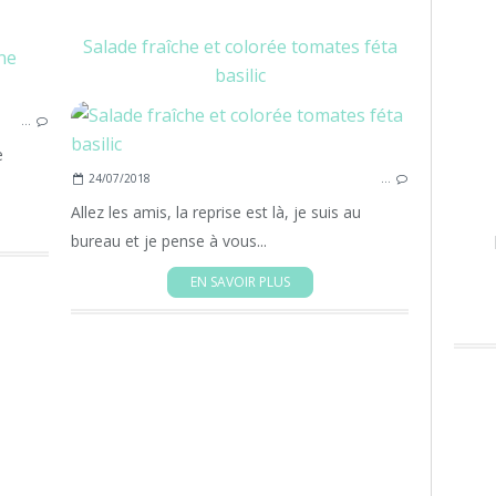
Salade fraîche et colorée tomates féta
LÉGUMES
basilic
VÉGÉTARIEN
…
FACILE
COURGETTE
e
24/07/2018
…
TOMATES
ACCOMPAGNEMENT
Allez les amis, la reprise est là, je suis au
bureau et je pense à vous...
EN SAVOIR PLUS