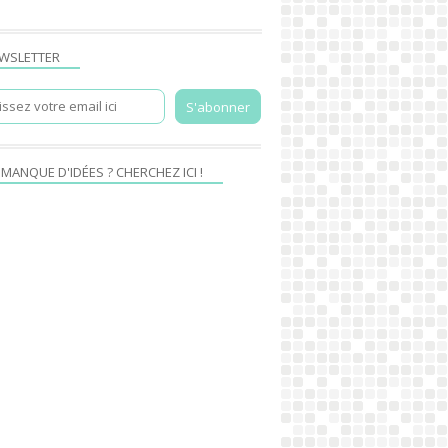
POISSON
PLAT
WSLETTER
POIVRONS
TOMATES
 MANQUE D'IDÉES ? CHERCHEZ ICI !
TARTE
LÉGUMES
COURGETTE
TOMATES
ANTI-GASPI