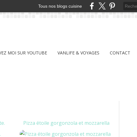
Tous nos blogs cuisine
VEZ MOI SUR YOUTUBE
VANLIFE & VOYAGES
CONTACT
e.
Pizza étoile gorgonzola et mozzarella
TUPPERWARE