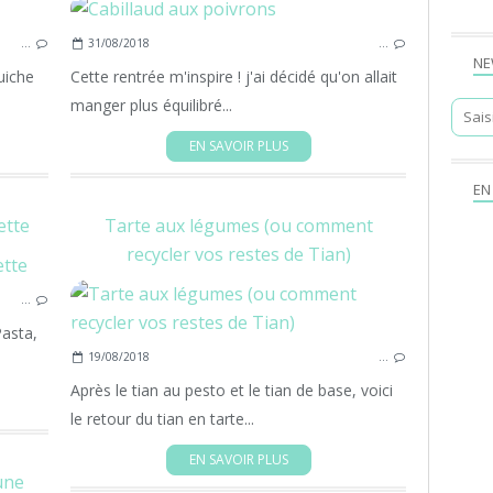
TARTE
…
31/08/2018
…
TOMATES
NE
FACILE
uiche
Cette rentrée m'inspire ! j'ai décidé qu'on allait
PLAT
manger plus équilibré...
EN SAVOIR PLUS
EN
ette
Tarte aux légumes (ou comment
recycler vos restes de Tian)
FACILE
…
COURGETTE
TOMATES
Pasta,
19/08/2018
…
POISSON
PLAT
Après le tian au pesto et le tian de base, voici
PÂTES
le retour du tian en tarte...
EN SAVOIR PLUS
une