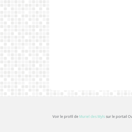
Voir le profil de
Muriel des Myls
sur le portail O