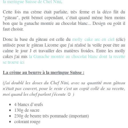
la meringue Suisse de Chef Nini
.
Cette fois ma crème était parfaite, très ferme et la déco fût du
"gâteau", petit bémol cependant, c’était quand même bien moins
bon que la ganache montée au chocolat blanc... Design ou goût il
faut choisir.
Donc la base du gâteau est celle du
molly cake arc en ciel
(clic)
utilisée pour le gâteau Licorne que j'ai réalisé la veille pour être au
calme le jour J et travailler des matières froides. Entre les molly
cakes j'ai mis
la Ganache montée au chocolat blanc dont la recette
se trouve ici
La crème au beurre à la meringue Suisse :
(j'ai doublé les doses du Chef Nini, avec sa quantité mon gâteau
n'était pas couvert, pour le reste c'est un copié collé de sa recette,
moi quand les chef parlent j'écoute ☺ )
4 blancs d’œufs
130g de sucre
230g de beurre très pommade (important)
colorant rouge