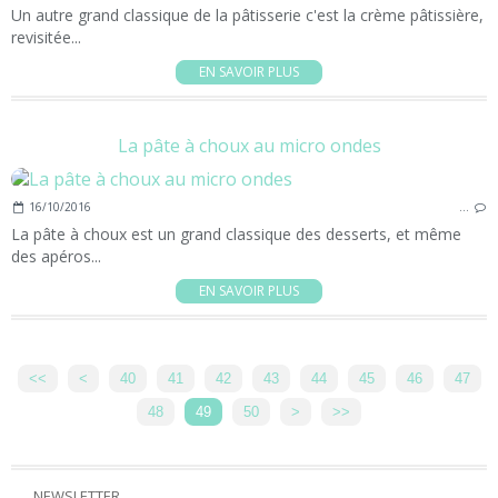
Un autre grand classique de la pâtisserie c'est la crème pâtissière,
revisitée...
EN SAVOIR PLUS
La pâte à choux au micro ondes
16/10/2016
…
La pâte à choux est un grand classique des desserts, et même
des apéros...
EN SAVOIR PLUS
<<
<
10
20
30
40
41
42
43
44
45
46
47
48
49
50
>
>>
NEWSLETTER