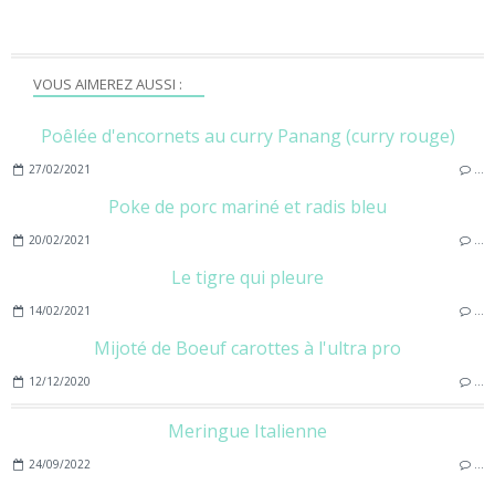
VOUS AIMEREZ AUSSI :
Poêlée d'encornets au curry Panang (curry rouge)
27/02/2021
…
Poke de porc mariné et radis bleu
20/02/2021
…
Le tigre qui pleure
14/02/2021
…
Mijoté de Boeuf carottes à l'ultra pro
12/12/2020
…
Meringue Italienne
24/09/2022
…